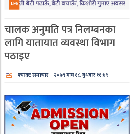
्री बेटी पढाऊँ, बेटी बचाऊँ’, किशोरी गुमाए अवसर
|
बारामा पार्टी 
LIVE
चालक अनुमति पत्र निलम्बनका
लागि यातायात व्यवस्था विभाग
पठाइए
फ्याक्ट समाचार
२०७९ माघ १८, बुधबार ११:४९