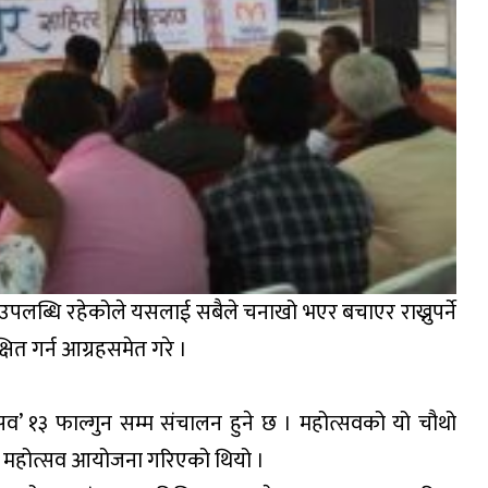
 उपलब्धि रहेकोले यसलाई सबैले चनाखो भएर बचाएर राख्नुपर्ने
ित गर्न आग्रहसमेत गरे ।
व’ १३ फाल्गुन सम्म संचालन हुने छ । महोत्सवको यो चौथो
य महोत्सव आयोजना गरिएको थियो ।