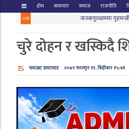
होम
समाचार
समाज
राजनीति
व
जनकपुरधाममा गृहमन्त्री गुरुङ र आन्दोलनक
LIVE
चुरे दोहन र खस्किदै शिक्ष
फ्याक्ट समाचार
२०७९ फाल्गुन ११, बिहीबार १५:४१