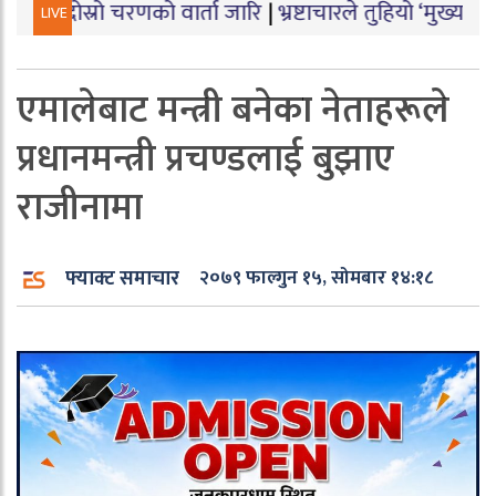
ो चरणको वार्ता जारि
|
भ्रष्टाचारले तुहियो ‘मुख्यमन्त्री बेटी प
LIVE
एमालेबाट मन्त्री बनेका नेताहरूले
प्रधानमन्त्री प्रचण्डलाई बुझाए
राजीनामा
फ्याक्ट समाचार
२०७९ फाल्गुन १५, सोमबार १४:१८