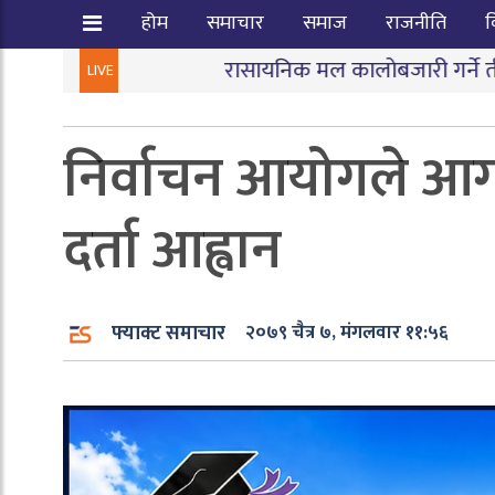
होम
समाचार
समाज
राजनीति
व
रासायनिक मल कालोबजारी गर्ने तीन जना पक्राउ
|
जन
LIVE
निर्वाचन आयोगले आगा
दर्ता आह्वान
फ्याक्ट समाचार
२०७९ चैत्र ७, मंगलवार ११:५६