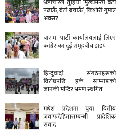
भ्रष्टाचारले तुहियो ‘मुख्यमन्त्री बेटी
पढाऊँ, बेटी बचाऊँ’, किशोरी गुमाए
अवसर
बारामा पार्टी कार्यालयलाई लिएर
कांग्रेसका दुई समूहबीच झडप
हिन्दुवादी संगठनहरूको
विरोधपछि हर्क साम्पाङको
जानकी मन्दिर भ्रमण स्थगित
मधेश प्रदेशमा युवा वित्तीय
जवाफदेहितासम्बन्धी प्रादेशिक
संवाद