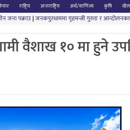
िचार
राष्ट्रिय
अन्तराष्ट्रिय
अर्थ/वाणिज्य
कृषि
खेल
कपुरधाममा गृहमन्त्री गुरुङ र आन्दोलनकारीबीच दोस्रो चरणको 
मी वैशाख १० मा हुने उप