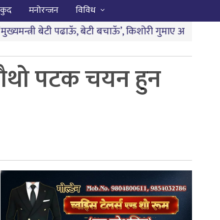
कुद
मनोरन्जन
विविध
टी पढाऊँ, बेटी बचाऊँ’, किशोरी गुमाए अवसर
|
बारामा पार्टी कार्य
 चौथो पटक चयन हुन