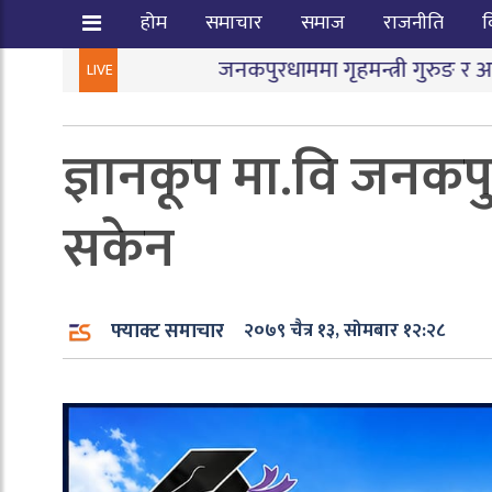
होम
समाचार
समाज
राजनीति
व
जनकपुरधाममा गृहमन्त्री गुरुङ र आन्दोलनकारीबीच दो
LIVE
ज्ञानकूप मा.वि जनकप
सकेन
फ्याक्ट समाचार
२०७९ चैत्र १३, सोमबार १२:२८