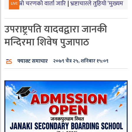
णको वार्ता जारि
|
भ्रष्टाचारले तुहियो ‘मुख्यमन्त्री बेटी पढाऊँ
LIVE
उपराष्ट्रपति यादवद्वारा जानकी
मन्दिरमा शिवेष पुजापाठ
फ्याक्ट समाचार
२०७९ चैत्र २५, शनिबार १५:०९