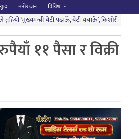
कुद
मनोरन्जन
विविध
्त्री बेटी पढाऊँ, बेटी बचाऊँ’, किशोरी गुमाए अवसर
|
बारामा पार्ट
पैयाँ ११ पैसा र विक्री