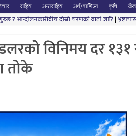
िचार
राष्ट्रिय
अन्तराष्ट्रिय
अर्थ/वाणिज्य
कृषि
खेल
रीबीच दोस्रो चरणको वार्ता जारि
|
भ्रष्टाचारले तुहियो ‘मुख्यमन
की डलरको विनिमय दर १३१ रु
ा तोके