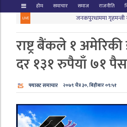
होम
समाचार
समाज
राजनीति
व
जनकपुरधाममा गृहमन्त्री गुरुङ र आन्दोलनका
LIVE
राष्ट्र बैंकले १ अमेरि
दर १३१ रुपैयाँ ७१ पैस
फ्याक्ट समाचार
२०७९ चैत्र ३०, बिहीबार ०९:५१