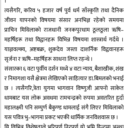
।
त्यसैगरि, करिव ५ हजार वर्ष पुर्व धर्म साँस्कृति तथा दैनिक
जीवन यापनको विषयमा संसार अनभिज्ञ रहेको समयमा
प्राचिन मिथिलाको राजधानी जनकपुरधाम ठूलठूला ऋषि–
महर्षिहरू तथा विद्वानहरू विभिन्न विषयमा शास्त्रार्थ गर्दथे ।
याज्ञवल्क्य, अष्टबक्र, शुकदेव जस्ता दाशर्निक विद्ववानहरू
सृर्जना र ऋषि–महर्षिहरू साधना लिप्त रहन्थे ।
संसारका ६ वटा पुर्वीय दर्शन मध्ये ४ वटा न्याय, बैशाखीक, शंख
र निमागशा यसै क्षेत्रमा लेखिएको साहित्यार डा.बिमलको भनाई
छ । त्यसैगरि,त्रेता युगमा भागवान विष्णुजी आफ्नो साकेत
धामबाट यस लोक अवधमा रामचन्द्रको रुपमा अवतरित हुदाँ
महालक्ष्मी पनि सम्पुर्ण बैकुण्ड धामलाई संगै लिएर मिथिलाको
यस पवित्र भु–भागमा प्रकट भएकी धार्मिक जनविशवास छ ।
यि विभिन्न विशेषताले भरिपुर्ण निरपुर्ण यो भुमि हिन्दुमा अस्था