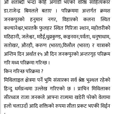
औ शताब्दी भन्दा केहि अगाडी भएको वरिष्ठ साहित्यकार
डा.राजेन्द्र बिमलले बताए । परिक्रममा अन्तर्गत क्रमश
जनकपुरको हनुमान नगर, विहारको कलना स्थित
कल्यानेश्वर,भारतकै फुलहर स्थित गिरिजा स्थान, महोत्तरीको
मठिहानी, जलेश्वर, मडैई,धुव्रकुण्ड, कञ्चनवन,पर्वता, धनुषाधाम,
सतोखर, औरही, करुण (भारत),विसौल (भारत) र यात्राको
अन्तिम दिन अर्थात १५ औ दिन जनकपुरको अन्तरगृह परिक्रम
गरि मध्य परिक्रमा गरिन्छ ।
किन गरिन्छ परिक्रमा ?
मिथिलाञ्चल क्षेत्रमा पर्ने भुमि संसारका सर्व श्रेष्ठ भुस्थल रहेको
हिन्दु धर्मग्रन्थमा उल्लेख गरिएको छ । प्राचिन मिथिलाका
सीरध्वज राजा जनकले आफ्ना राज्यमा खडेरी परेको वेलामा
हलो चलाउदाँ आदि शक्तिको रुपमा सीता प्रकट भएकी थिईन