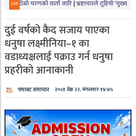
 चरणको वार्ता जारि
|
भ्रष्टाचारले तुहियो ‘मुख्यमन्त्री बेटी पढ
LIVE
दुई वर्षको कैद सजाय पाएका
धनुषा लक्ष्मीनिया–१ का
वडाध्यक्षलाई पक्राउ गर्न धनुषा
प्रहरीको आनाकानी
फ्याक्ट समाचार
२०८१ जेष्ठ २२, मंगलवार १४:४५