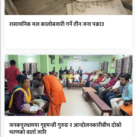
रासायनिक मल कालोबजारी गर्ने तीन जना पक्राउ
जनकपुरधाममा गृहमन्त्री गुरुङ र आन्दोलनकारीबीच दोस्रो
चरणको वार्ता जारि