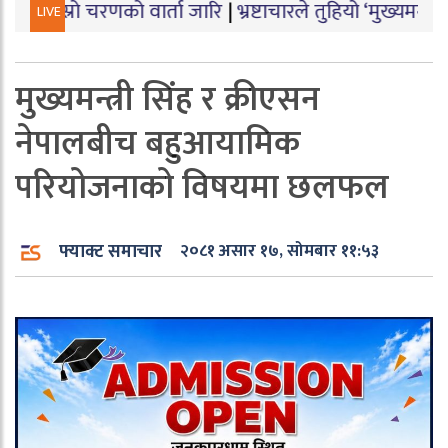
रणको वार्ता जारि
|
भ्रष्टाचारले तुहियो ‘मुख्यमन्त्री बेटी पढाऊ
LIVE
मुख्यमन्त्री सिंह र क्रीएसन
नेपालबीच बहुआयामिक
परियोजनाको विषयमा छलफल
फ्याक्ट समाचार
२०८१ असार १७, सोमबार ११:५३