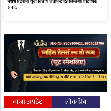
मधेश प्रदेशमा युवा वित्तीय जवाफदेहितासम्बन्धी प्रादेशिक
संवाद
ताजा अपडेट
लोकप्रिय