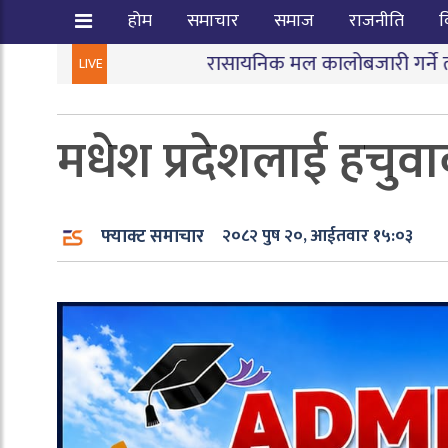
होम
समाचार
समाज
राजनीति
व
रासायनिक मल कालोबजारी गर्ने तीन जना पक्राउ
|
LIVE
मधेश प्रदेशलाई हचुवाक
फ्याक्ट समाचार
२०८२ पुष २०, आईतवार १५:०३