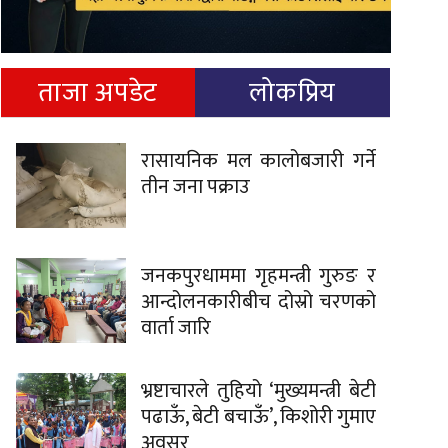
ताजा अपडेट
लोकप्रिय
रासायनिक मल कालोबजारी गर्ने
तीन जना पक्राउ
जनकपुरधाममा गृहमन्त्री गुरुङ र
आन्दोलनकारीबीच दोस्रो चरणको
वार्ता जारि
भ्रष्टाचारले तुहियो ‘मुख्यमन्त्री बेटी
पढाऊँ, बेटी बचाऊँ’, किशोरी गुमाए
अवसर