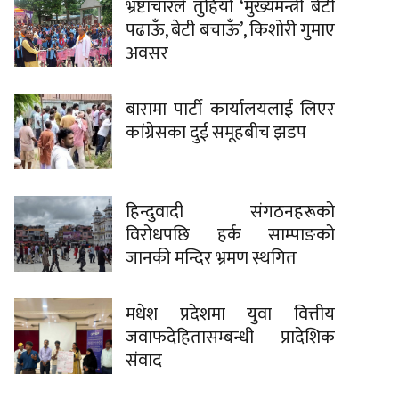
भ्रष्टाचारले तुहियो ‘मुख्यमन्त्री बेटी
पढाऊँ, बेटी बचाऊँ’, किशोरी गुमाए
अवसर
बारामा पार्टी कार्यालयलाई लिएर
कांग्रेसका दुई समूहबीच झडप
हिन्दुवादी संगठनहरूको
विरोधपछि हर्क साम्पाङको
जानकी मन्दिर भ्रमण स्थगित
मधेश प्रदेशमा युवा वित्तीय
जवाफदेहितासम्बन्धी प्रादेशिक
संवाद