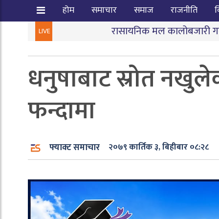
होम
समाचार
समाज
राजनीति
व
रासायनिक मल कालोबजारी गर्ने तीन जना पक्राउ
LIVE
धनुषाबाट स्रोत नखुले
फन्दामा
फ्याक्ट समाचार
२०७९ कार्तिक ३, बिहीबार ०८:२८