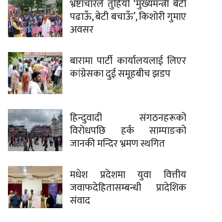
भ्रष्टाचारले तुहियो ‘मुख्यमन्त्री बेटी
पढाऊँ, बेटी बचाऊँ’, किशोरी गुमाए
अवसर
बारामा पार्टी कार्यालयलाई लिएर
कांग्रेसका दुई समूहबीच झडप
हिन्दुवादी संगठनहरूको
विरोधपछि हर्क साम्पाङको
जानकी मन्दिर भ्रमण स्थगित
मधेश प्रदेशमा युवा वित्तीय
जवाफदेहितासम्बन्धी प्रादेशिक
संवाद