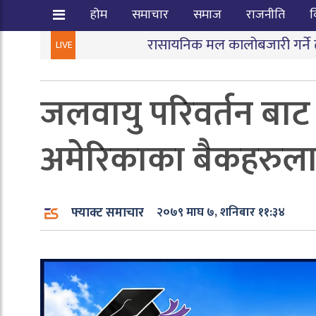
होम
समाचार
समाज
राजनीति
व
रासायनिक मल कालोबजारी गर्ने तीन जना पक्राउ
|
LIVE
जलवायु परिवर्तन बाट 
अमेरिकाका बैकहरुलाइ क
फ्याक्ट समाचार
२०७९ माघ ७, शनिबार ११:३४